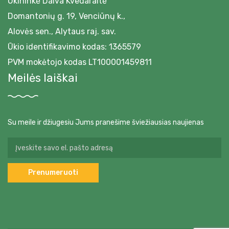
Ūkininkė Daiva Kvedaraitė
Domantonių g. 19, Venciūnų k.,
Alovės sen., Alytaus raj. sav.
Ūkio identifikavimo kodas: 1365579
PVM mokėtojo kodas LT100001459811
Meilės laiškai
Su meile ir džiugesiu Jums pranešime šviežiausias naujienas
Prenumeruoti