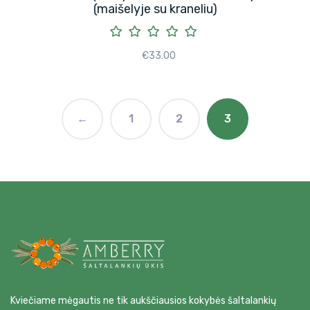
(maišelyje su kraneliu)
€
33.00
←
1
2
3
Kviečiame mėgautis ne tik aukščiausios kokybės šaltalankių